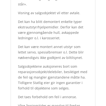
står».
Visning av salgsobjektet vil etter avtale.
Det kan ha blitt demontert enkelte typer
ekstrautstyr/hjelpemidler. Derfor kan det
være gjennomgående hull, avkappede
ledninger o.l. i karosseriet.
Det kan være montert annet utstyr som
lettet servo, spesialbremser o.l. Dette blir
nødvendigvis ikke godkjent av biltilsynet.
Salgsobjektene auksjoneres bort som
reparasjonsobjekt/delebiler, besiktiget med
de feil og mangler gjenstandene måtte ha.
Tidligere Statlig eier gir ingen garantier i
forhold til objektene som selges.
Det taes forbehold om feil i annonse.
Våre åpningstider er mandag til fredag